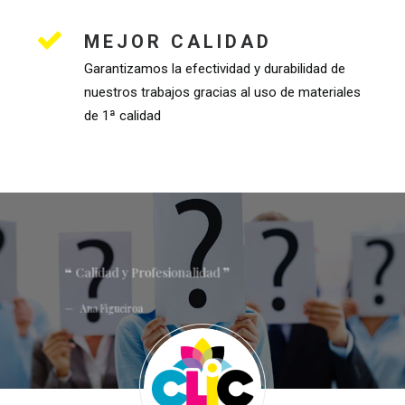
MEJOR CALIDAD
Garantizamos la efectividad y durabilidad de
nuestros trabajos gracias al uso de materiales
de 1ª calidad
Calidad y Profesionalidad
Un servicio profesional. Recomendables 100%.
Mu
Muy buenos precios y rapidez. Lo mejor de todo
trat
la atención recibida. Calidad-precio-servicio
prof
Ana Figueiroa
Edu
Ja