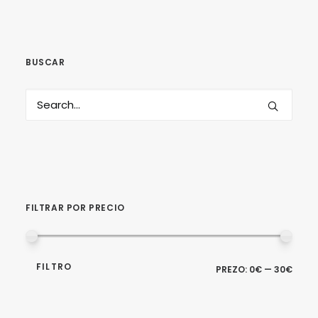
BUSCAR
SEARCH
FILTRAR POR PRECIO
PRE
PRE
FILTRO
PREZO:
0€
—
30€
MÍN
MÁX