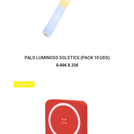
ENGADIR AO CARRIÑO
PALO LUMINOSO SOLSTICE (PACK 10 UDS)
O
O
9.99
€
8.30
€
prezo
prezo
orixinal
actual
era:
é:
9.99€.
8.30€.
¡OFERTA!