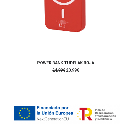
ENGADIR AO CARRIÑO
POWER BANK TUDELAK ROJA
O
O
24.99
€
20.99
€
prezo
prezo
orixinal
actual
era:
é:
24.99€.
20.99€.