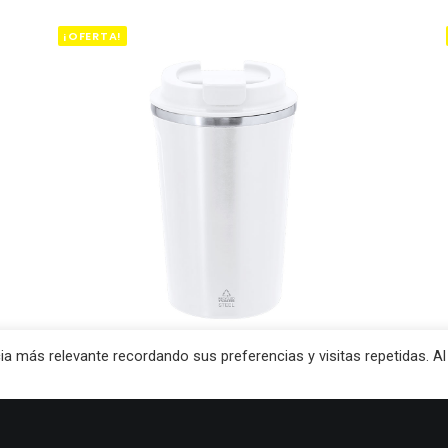
¡OFERTA!
ia más relevante recordando sus preferencias y visitas repetidas. Al
ENGADIR AO CARRIÑO
VASO TÉRMICO KARNIX BLANCO
O
O
11.99
€
9.40
€
prezo
prezo