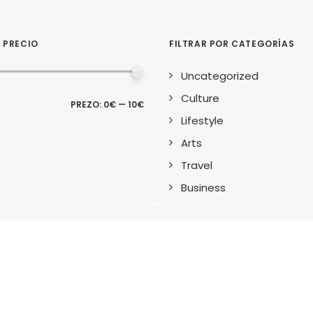
R PRECIO
FILTRAR POR CATEGORÍAS
Uncategorized
Culture
PREZO
PREZO
PREZO:
0€
—
10€
MÍNIMO
MÁXIMO
Lifestyle
Arts
Travel
Business