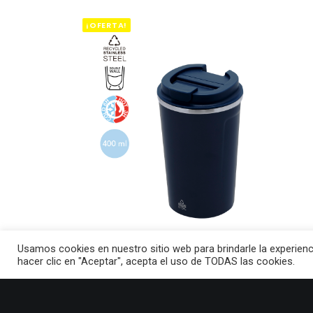
¡OFERTA!
Usamos cookies en nuestro sitio web para brindarle la experienc
hacer clic en "Aceptar", acepta el uso de TODAS las cookies.
ENGADIR AO CARRIÑO
VASO TÉRMICO KARNIX AZUL MARINO
O
O
11.99
€
9.40
€
prezo
prezo