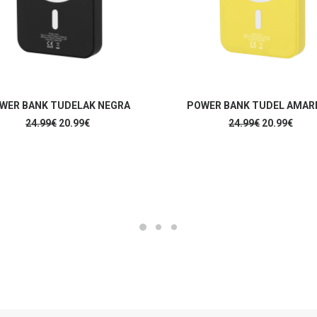
AÑADIR AL CARRITO
AÑADIR AL CARRITO
WER BANK TUDELAK NEGRA
POWER BANK TUDEL AMAR
El
El
El
El
24.99
€
20.99
€
24.99
€
20.99
€
precio
precio
precio
prec
original
actual
original
actua
era:
es:
era:
es:
24.99€.
20.99€.
24.99€.
20.99