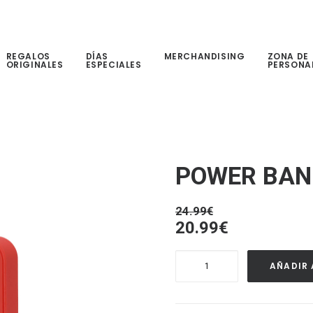
REGALOS
DÍAS
MERCHANDISING
ZONA DE
ORIGINALES
ESPECIALES
PERSONA
POWER BAN
24.99
€
El
El
20.99
€
precio
precio
POWER
original
actual
AÑADIR 
BANK
era:
es:
TUDELAK
24.99€.
20.99€.