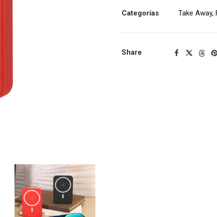
ROJA
cantidad
Categorías
Take Away
,
Share