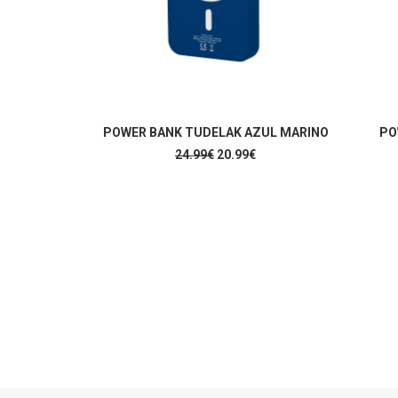
AÑADIR AL CARRITO
POWER BANK TUDELAK AZUL MARINO
PO
El
El
24.99
€
20.99
€
precio
precio
original
actual
era:
es:
24.99€.
20.99€.